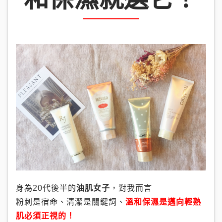
身為20代後半的
油肌女子
，對我而言
粉刺是宿命、清潔是關鍵詞、
溫和保濕是邁向輕熟
肌必須正視的！