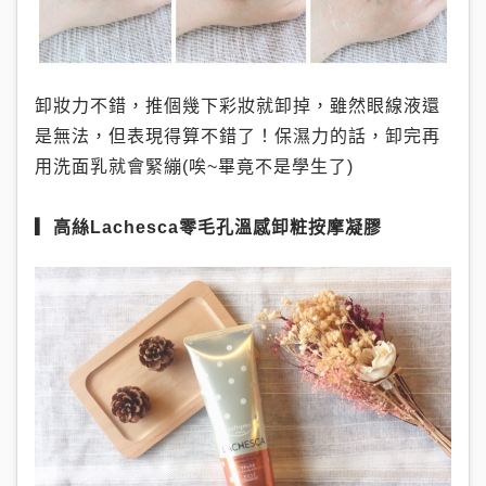
卸妝力不錯，推個幾下彩妝就卸掉，雖然眼線液還
是無法，但表現得算不錯了！保濕力的話，卸完再
用洗面乳就會緊繃(唉~畢竟不是學生了)
▎高絲Lachesca零毛孔溫感卸粧按摩凝膠