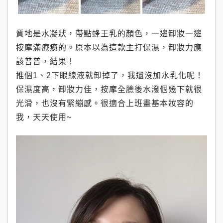
質地是水凝狀，帶點蜂王乳的顏色，一邊卸妝一邊
按摩滿療癒的。原本以為這款主打保濕，卸妝力應
該普普，結果！
推個1、2下眼線液就卸掉了，我還沒加水乳化呢！
保濕度高，卸妝力佳，按摩全臉後水潑個幾下就很
光滑，也沒有緊繃感。很適合上班畫基本妝容的
我，天天使用~