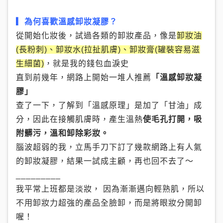
▎為何喜歡溫感卸妝凝膠？
從開始化妝後，試過各類的卸妝產品，像是
卸妝油
(長粉刺)、卸妝水(拉扯肌膚)、卸妝膏(罐裝容易滋
生細菌)
，就是我的錢包血淚史
直到前幾年，網路上開始一堆人推薦
「溫感卸妝凝
膠」
查了一下，了解到「溫感原理」是加了「甘油」成
分，因此在接觸肌膚時，產生溫熱
使毛孔打開，吸
附髒污，溫和卸除彩妝。
腦波超弱的我，立馬手刀下訂了幾款網路上有人氣
的卸妝凝膠，結果一試成主顧，再也回不去了～
_________
我平常上班都是淡妝， 因為漸漸邁向輕熟肌，所以
不用卸妝力超強的產品全臉卸，而是將眼妝分開卸
喔！