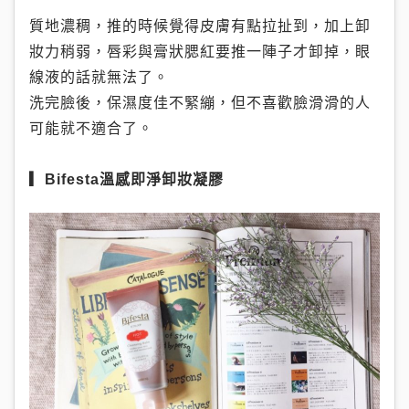
質地濃稠，推的時候覺得皮膚有點拉扯到，加上卸
妝力稍弱，唇彩與膏狀腮紅要推一陣子才卸掉，眼
線液的話就無法了。
洗完臉後，保濕度佳不緊繃，但不喜歡臉滑滑的人
可能就不適合了。
▎
Bifesta
溫感即淨卸妝凝膠