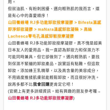
用。
但就油肌、有粉刺困擾、邁向輕熟肌的我而言，還
是有心中的喜愛順序！
山田養蜂場 RJ多功能卸妝按摩凝膠 > Bifesta溫感
即淨卸妝凝膠 > maNara溫感卸妝凝裝 > 高絲
Lachesca零毛孔溫感卸粧按摩凝膠
山田養蜂場 RJ多功能卸妝按摩凝膠，真不愧是超美
日本友人的愛用品，我一直認為卸妝力和保濕力不
可能同時兼具，但它卻做到了。邁向輕熟肌，要找
到保濕不緊繃的卸妝產品，說實話有點難。但這款
卸妝，添加蜂王乳精華，以及高含量的美容成分，
不用過度推揉肌膚就能輕鬆卸妝，而且很好沖洗。
說再多都不比
我會回購
更肯定它吧！
(官網上有更多詳細資訊，給有興趣的朋友參考囉→
山田養蜂場 RJ多功能卸妝按摩凝膠
)